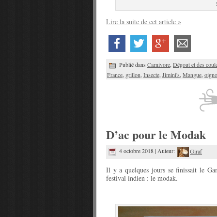
Lire la suite de cet article »
Publié dans
Carnivore
,
Dégout et des coul
France
,
grillon
,
Insecte
,
Jimini's
,
Mangue
,
oign
D’ac pour le Modak
4 octobre 2018 | Auteur:
Giraf
Il y a quelques jours se finissait le G
festival indien : le modak.