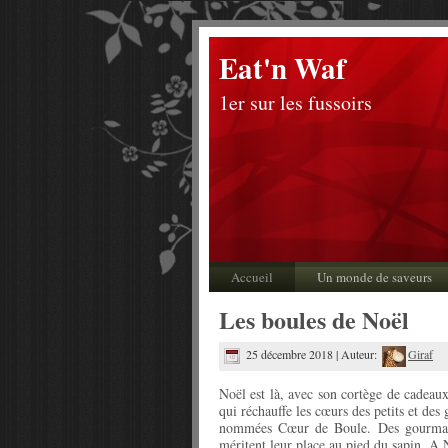
Eat'n Waf
1er sur les fussoirs
Accueil
Un monde de saveurs
Les boules de Noël
25 décembre 2018 | Auteur:
Giraf
Noël est là, avec son cortège de cadeau
qui réchauffe les cœurs des petits et des
nommées Cœur de Boule. Des gourman
méritent leur place au pied du sapin. A 