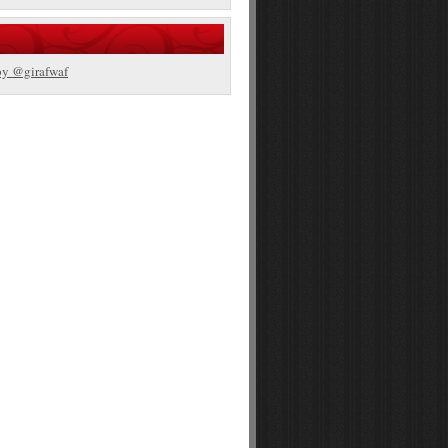
by @girafwaf