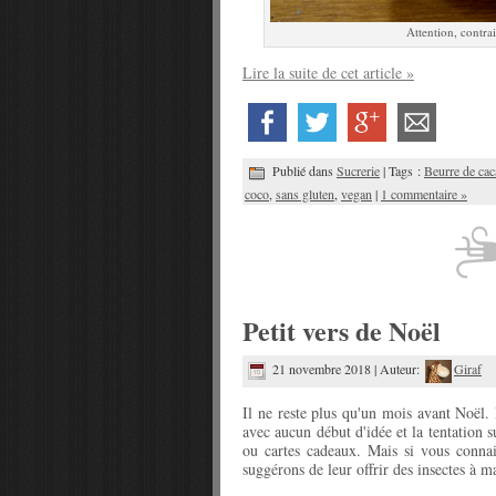
Attention, contrai
Lire la suite de cet article »
Publié dans
Sucrerie
| Tags :
Beurre de cac
coco
,
sans gluten
,
vegan
|
1 commentaire »
Petit vers de Noël
21 novembre 2018 | Auteur:
Giraf
Il ne reste plus qu'un mois avant Noël.
avec aucun début d'idée et la tentation s
ou cartes cadeaux. Mais si vous connai
suggérons de leur offrir des insectes à m