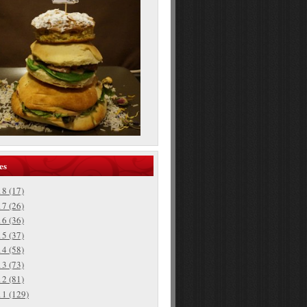
es
18
(17)
17
(26)
16
(36)
15
(37)
14
(58)
13
(73)
12
(81)
11
(129)