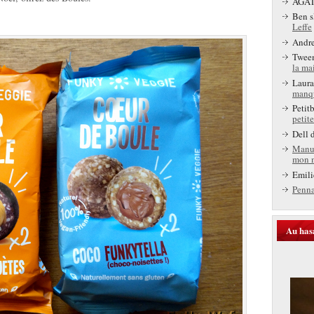
AGA
Ben s
Leffe
Andr
Twee
la ma
Laura
manq
Petit
petite
Dell
d
Manu
mon 
Emili
Penn
Au has