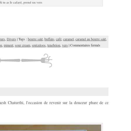
Si tu as le cafard, prend un vers
eurs
,
Divers
| Tags :
beurre salé
,
buffalo
,
café
,
caramel
,
caramel au beurre salé
,
on
,
piment
,
sour cream
,
spéculoos
,
tenebrion
,
vers
|
Commentaires fermés
anesh Chaturthi, l'occasion de revenir sur la douceur phare de ce