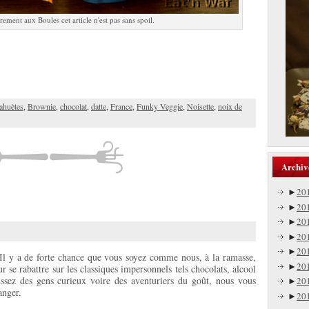
rement aux Boules cet article n'est pas sans spoil.
ahuètes
,
Brownie
,
chocolat
,
datte
,
France
,
Funky Veggie
,
Noisette
,
noix de
Archiv
►
20
►
20
►
20
►
20
►
20
 Il y a de forte chance que vous soyez comme nous, à la ramasse,
►
20
ur se rabattre sur les classiques impersonnels tels chocolats, alcool
ssez des gens curieux voire des aventuriers du goût, nous vous
►
20
anger.
►
20