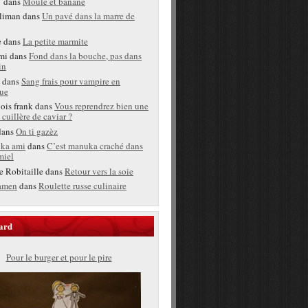
T
dans
Moule et banane
liman
dans
Un pavé dans la marre de
e
dans
La petite marmite
mi
dans
Fond dans la bouche, pas dans
in
dans
Sang frais pour vampire en
ue
bois frank
dans
Vous reprendrez bien une
 cuillère de caviar ?
ans
On ti gazèz
ka ami
dans
C’est manuka craché dans
miel
e Robitaille
dans
Retour vers la soie
amen
dans
Roulette russe culinaire
ard
Pour le burger et pour le pire