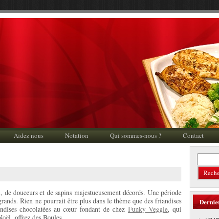
Aidez nous
Notation
Qui sommes-nous ?
Contact
x, de douceurs et de sapins majestueusement décorés. Une période
 grands. Rien ne pourrait être plus dans le thème que des friandises
Dernie
dises chocolatées au cœur fondant de chez
Funky Veggie
, qui
Noël, offrez des Boules.