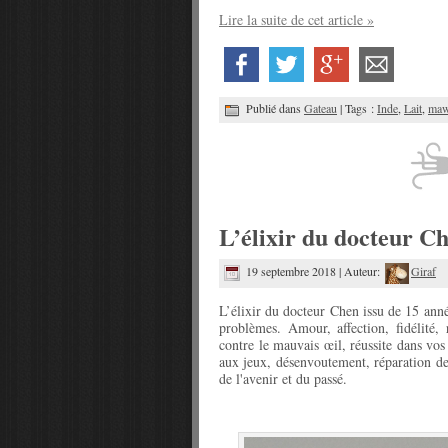
Lire la suite de cet article »
Publié dans
Gateau
| Tags :
Inde
,
Lait
,
ma
L’élixir du docteur C
19 septembre 2018 | Auteur:
Giraf
L’élixir du docteur Chen issu de 15 ann
problèmes. Amour, affection, fidélité,
contre le mauvais œil, réussite dans vos 
aux jeux, désenvoutement, réparation de
de l'avenir et du passé.