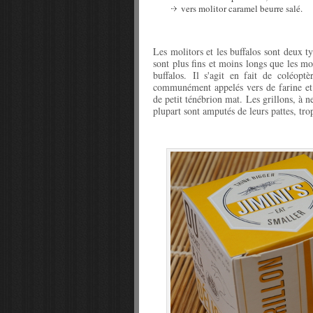
vers molitor caramel beurre salé.
Les molitors et les buffalos sont deux ty
sont plus fins et moins longs que les m
buffalos. Il s'agit en fait de coléopt
communément appelés vers de farine et
de petit ténébrion mat. Les grillons, à 
plupart sont amputés de leurs pattes, trop