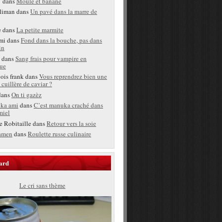
T
dans
Moule et banane
liman
dans
Un pavé dans la marre de
e
dans
La petite marmite
mi
dans
Fond dans la bouche, pas dans
in
dans
Sang frais pour vampire en
ue
bois frank
dans
Vous reprendrez bien une
 cuillère de caviar ?
ans
On ti gazèz
ka ami
dans
C’est manuka craché dans
miel
e Robitaille
dans
Retour vers la soie
amen
dans
Roulette russe culinaire
ard
Le cri sans thème