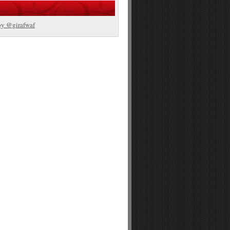
by @girafwaf