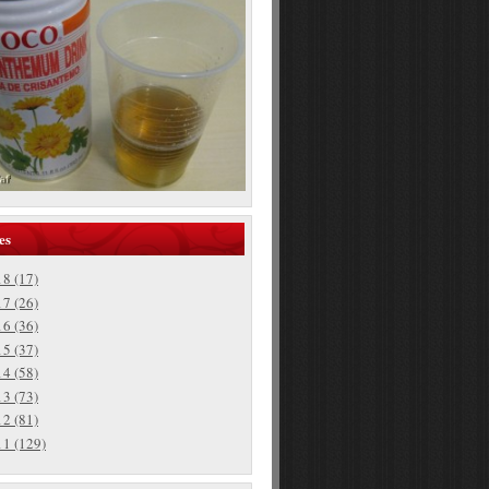
es
18
(17)
17
(26)
16
(36)
15
(37)
14
(58)
13
(73)
12
(81)
11
(129)