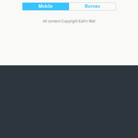
Mobile
Bureau
All content Copyright Eat\'n Waf