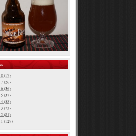
es
18
(17)
17
(26)
16
(36)
15
(37)
14
(58)
13
(73)
12
(81)
11
(129)