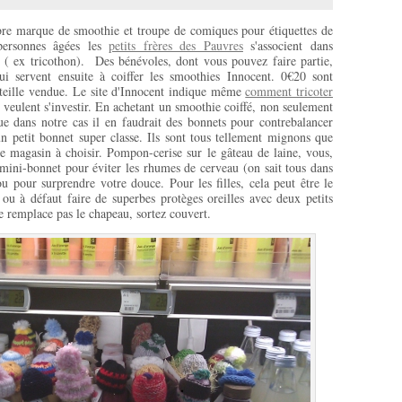
re marque de smoothie et troupe de comiques pour étiquettes de
 personnes âgées les
petits frères des Pauvres
s'associent dans
( ex tricothon). Des bénévoles, dont vous pouvez faire partie,
qui servent ensuite à coiffer les smoothies Innocent. 0€20 sont
uteille vendue. Le site d'Innocent indique même
comment tricoter
 veulent s'investir. En achetant un smoothie coiffé, non seulement
ue dans notre cas il en faudrait des bonnets pour contrebalancer
n petit bonnet super classe. Ils sont tous tellement mignons que
e magasin à choisir. Pompon-cerise sur le gâteau de laine, vous,
mini-bonnet pour éviter les rhumes de cerveau (on sait tous dans
u pour surprendre votre douce. Pour les filles, cela peut être le
ou à défaut faire de superbes protèges oreilles avec deux petits
ne remplace pas le chapeau, sortez couvert.