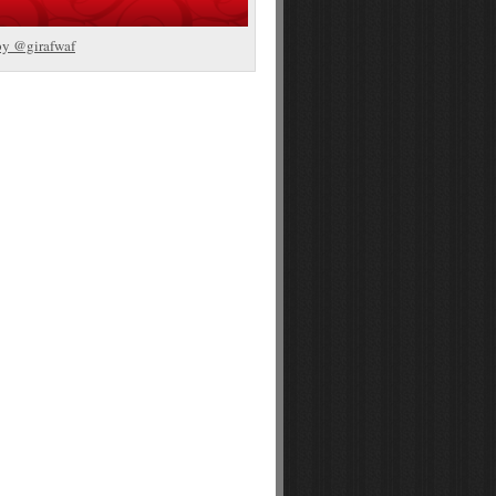
by @girafwaf