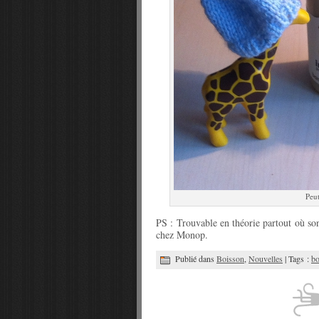
Peut
PS : Trouvable en théorie partout où s
chez Monop.
Publié dans
Boisson
,
Nouvelles
| Tags :
bo