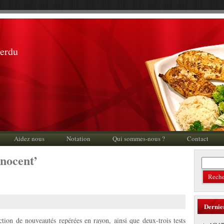
perdu
Aidez nous
Notation
Qui sommes-nous ?
Contact
nnocent’
Dernie
on de nouveautés repérées en rayon, ainsi que deux-trois tests