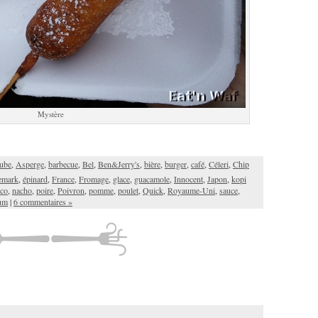
Mystère
ube
,
Asperge
,
barbecue
,
Bel
,
Ben&Jerry's
,
bière
,
burger
,
café
,
Céleri
,
Chip
emark
,
épinard
,
France
,
Fromage
,
glace
,
guacamole
,
Innocent
,
Japon
,
kopi
co
,
nacho
,
poire
,
Poivron
,
pomme
,
poulet
,
Quick
,
Royaume-Uni
,
sauce
,
um
|
6 commentaires »