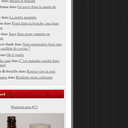
T
dans
Moule et banane
liman
dans
Un pavé dans la marre de
e
dans
La petite marmite
mi
dans
Fond dans la bouche, pas dans
in
dans
Sang frais pour vampire en
ue
bois frank
dans
Vous reprendrez bien une
 cuillère de caviar ?
ans
On ti gazèz
ka ami
dans
C’est manuka craché dans
miel
e Robitaille
dans
Retour vers la soie
amen
dans
Roulette russe culinaire
ard
Wapharnaüm #23