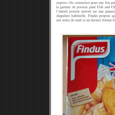
express. On commence pour une fois par
la gamme de poisson pané Fish and Chi
l’intérêt portent surtout sur une panure
chapelure habituelle. Findus propose qu
aux notes de malt et un dernier format b