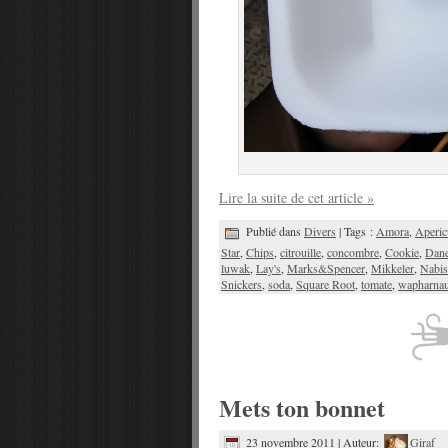
Lire la suite de cet article »
Publié dans
Divers
| Tags :
Amora
,
Aperic
Star
,
Chips
,
citrouille
,
concombre
,
Cookie
,
Dan
luwak
,
Lay's
,
Marks&Spencer
,
Mikkeler
,
Nabis
Snickers
,
soda
,
Square Root
,
tomate
,
wapharna
Mets ton bonnet
23 novembre 2011 | Auteur:
Giraf