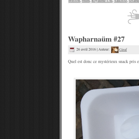
poisson
,
rhum
,
Royaume-Uni
,
Saucisse
,
sésam
Wapharnaüm #27
26 avril 2016 | Auteur:
Giraf
Quel est donc ce mystérieux snack pris 