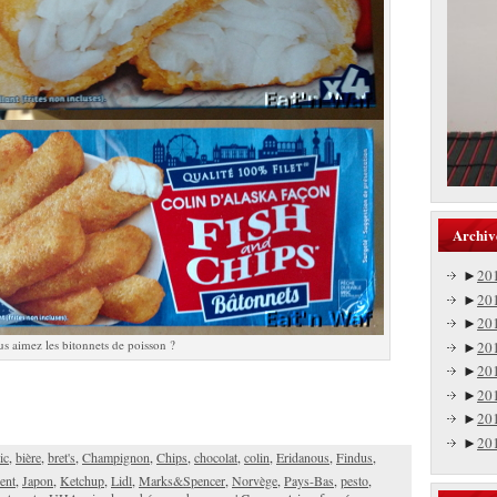
Archiv
►
20
►
20
►
20
s aimez les bitonnets de poisson ?
►
20
►
20
►
20
►
20
►
20
ic
,
bière
,
bret's
,
Champignon
,
Chips
,
chocolat
,
colin
,
Eridanous
,
Findus
,
ent
,
Japon
,
Ketchup
,
Lidl
,
Marks&Spencer
,
Norvège
,
Pays-Bas
,
pesto
,