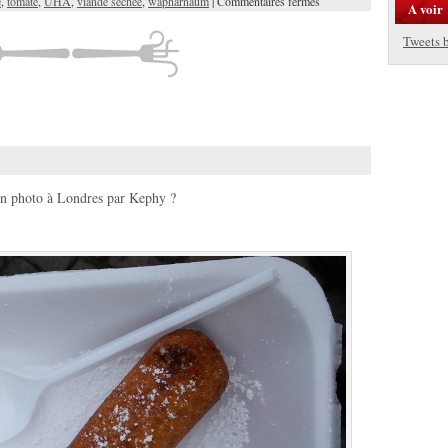
e
,
tomate
,
UHA
,
viande sechée
,
wapharnaum
|
Commentaires fermés
A voir
Tweets 
en photo à Londres par Kephy ?