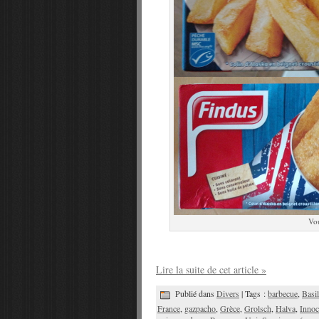
Vou
Lire la suite de cet article »
Publié dans
Divers
| Tags :
barbecue
,
Basil
France
,
gazpacho
,
Grèce
,
Grolsch
,
Halva
,
Innoc