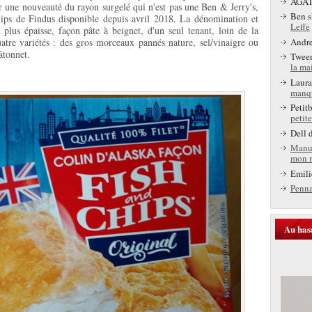
AGA
 une nouveauté du rayon surgelé qui n'est pas une Ben & Jerry's,
Ben s
ps de Findus disponible depuis avril 2018. La dénomination et
Leffe
 plus épaisse, façon pâte à beignet, d'un seul tenant, loin de la
Andr
atre variétés : des gros morceaux pannés nature, sel/vinaigre ou
âtonnet.
Twee
la ma
Laura
manq
Petit
petite
Dell
d
Manu
mon 
Emili
Penn
Au has