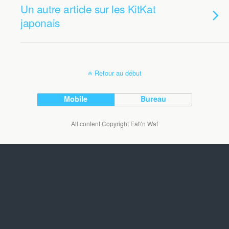
Un autre article sur les KitKat
japonais
Retour au début
Mobile
Bureau
All content Copyright Eat\'n Waf