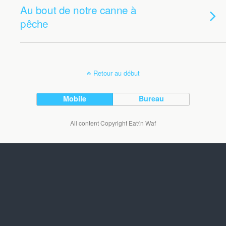
Au bout de notre canne à
pêche
Retour au début
Mobile
Bureau
All content Copyright Eat\'n Waf