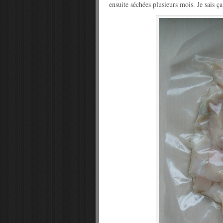
ensuite séchées plusieurs mois. Je sais ç