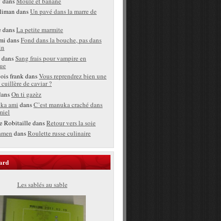
T
dans
Moule et banane
liman
dans
Un pavé dans la marre de
e
dans
La petite marmite
mi
dans
Fond dans la bouche, pas dans
in
dans
Sang frais pour vampire en
ue
bois frank
dans
Vous reprendrez bien une
 cuillère de caviar ?
ans
On ti gazèz
ka ami
dans
C’est manuka craché dans
miel
e Robitaille
dans
Retour vers la soie
amen
dans
Roulette russe culinaire
ard
Les sablés au sable