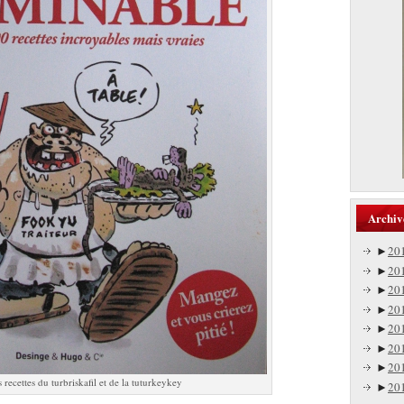
Archiv
►
20
►
20
►
20
►
20
►
20
►
20
►
20
 recettes du turbriskafil et de la tuturkeykey
►
20