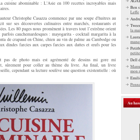
AGA
a cuisine abominable : L'Asie en 100 recettes incroyables mais
Ben s
aires.
Leffe
'auteur Christophe Casazza commence par une soupe d'huitres au
Andr
t sur ses découvertes culinaires entre marchés, restaurants et
Twee
iées. Les 80 pages nous promènent à travers tout l’extrême orient
la ma
t parfois cauchemardesques : mayogarita - cocktail margarita à la
Laura
centa de crapaud en Chine, chien au vin de palme au Cambodge ou
manq
ux dindes farcies aux carpes farcies aux dattes et œufs pour les
Petit
petite
nt pas de photo mais est agrémenté de dessins mi gore mi
Dell
d
, sûrement pour coller au thème du livre. Au final, un livre
Manu
eille, cependant sa lecture soulève une question existentielle : où
mon 
Emili
Penn
Au has