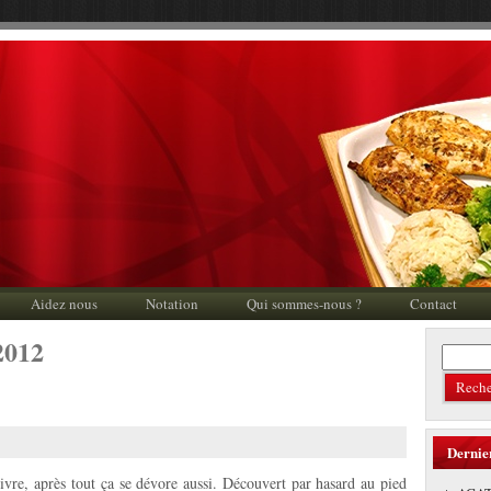
Aidez nous
Notation
Qui sommes-nous ?
Contact
2012
Dernie
ivre, après tout ça se dévore aussi. Découvert par hasard au pied