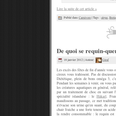
Lire la suite de cet article »
Publié dans
Carnivore
| Tags :
algue
,
Bret
De quoi se requin-que
18 janvier 2012 | Auteur:
Giraf
Les excès des fêtes de fin d'année vous o
cireux vous trahissent. Pas de discussi
Diététique, plein de bons oméga 3, c'e
Pendant les semaines à venir, on vous p
les créatures aquatiques en général, r
par un traitement de choc en suivant 
spécialité islandaise : le
Hákarl
. Fra
maudissons au passage, ce met tradition
n'évacue son urine qu'en suant, du coup é
chair fraiche a une forte teneur en acid
la rendre consommable : le requin est 