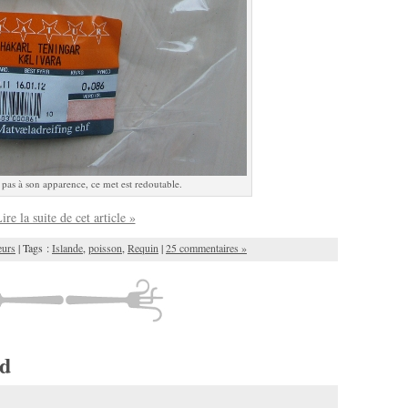
 pas à son apparence, ce met est redoutable.
ire la suite de cet article »
eurs
| Tags :
Islande
,
poisson
,
Requin
|
25 commentaires »
nd