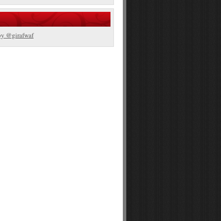
by @girafwaf