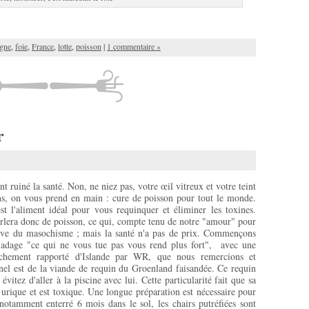
agne
,
foie
,
France
,
lotte
,
poisson
|
1 commentaire »
r
nt ruiné la santé. Non, ne niez pas, votre œil vitreux et votre teint
ons, on vous prend en main : cure de poisson pour tout le monde.
st l'aliment idéal pour vous requinquer et éliminer les toxines.
arlera donc de poisson, ce qui, compte tenu de notre "amour" pour
elève du masochisme ; mais la santé n'a pas de prix. Commençons
l'adage "ce qui ne vous tue pas vous rend plus fort", avec une
ichement rapporté d'Islande par WR, que nous remercions et
nel est de la viande de requin du Groenland faisandée. Ce requin
vitez d'aller à la piscine avec lui. Cette particularité fait que sa
e urique et est toxique. Une longue préparation est nécessaire pour
notamment enterré 6 mois dans le sol, les chairs putréfiées sont