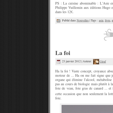
PS : La cuisine abominable : L'Asie en
Philippe Vuillemin aux éditions Hugo 
dans les 12€.
Publié dans
Nouvelles
| Tags :
asie
,
livre
,
La foi
23 janvier 2012 | Auteur:
Giraf
Ha la foi ! Vaste concept, croyance absu
moteur de ... Ha on me fait signe que je
organe qui élimine l'alcool, métabolise 
pas au cours de biologie mais plutôt à la
foie de veau, foie gras de canard ... et
cette occasion que non seulement la lot
foie.