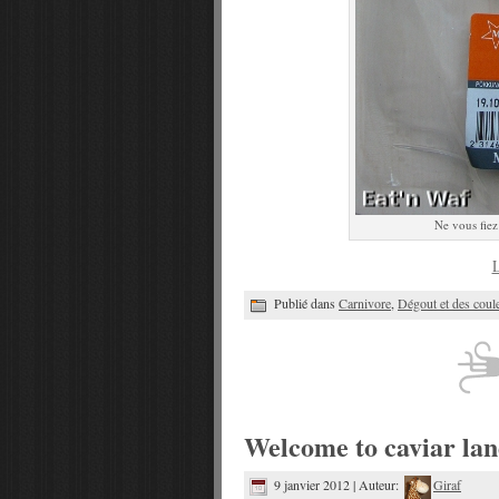
Ne vous fiez
L
Publié dans
Carnivore
,
Dégout et des coul
Welcome to caviar la
9 janvier 2012 | Auteur:
Giraf