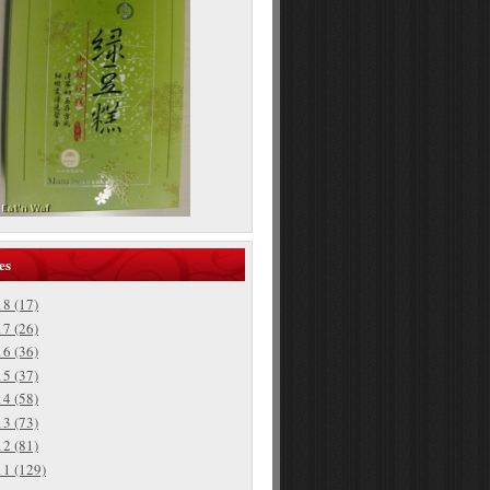
es
18
(17)
17
(26)
16
(36)
15
(37)
14
(58)
13
(73)
12
(81)
11
(129)