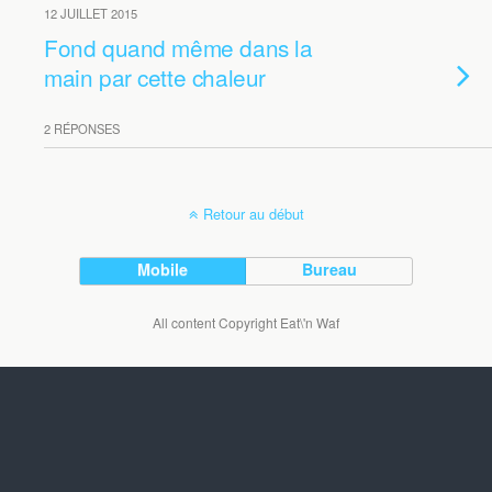
12 JUILLET 2015
Fond quand même dans la
main par cette chaleur
2 RÉPONSES
Retour au début
Mobile
Bureau
All content Copyright Eat\'n Waf