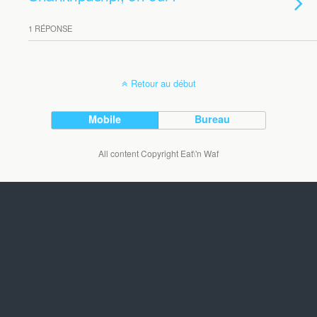
1 RÉPONSE
Retour au début
Mobile
Bureau
All content Copyright Eat\'n Waf