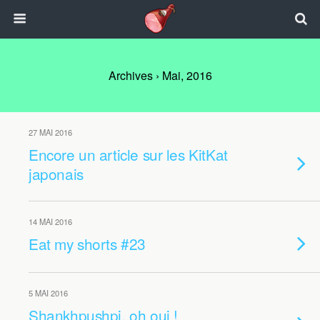
Archives › Mai, 2016
27 MAI 2016
Encore un article sur les KitKat
japonais
14 MAI 2016
Eat my shorts #23
5 MAI 2016
Shankhpushpi, oh oui !