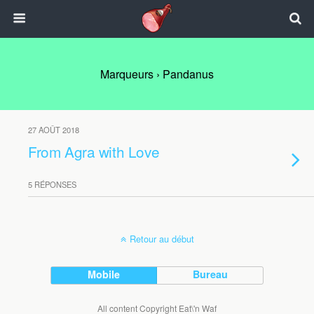
Marqueurs › Pandanus
27 AOÛT 2018
From Agra with Love
5 RÉPONSES
Retour au début
Mobile
Bureau
All content Copyright Eat\'n Waf