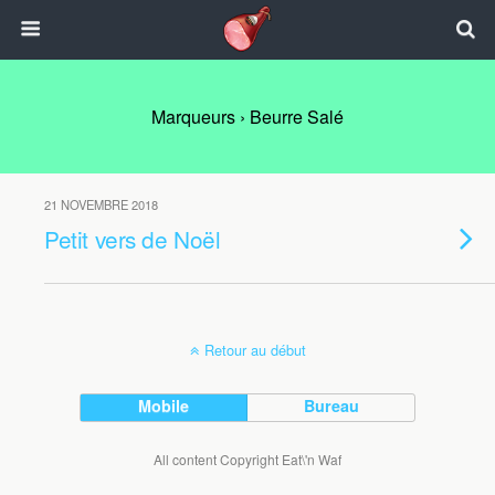
Marqueurs › Beurre Salé
21 NOVEMBRE 2018
Petit vers de Noël
Retour au début
Mobile
Bureau
All content Copyright Eat\'n Waf