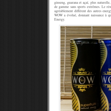
ginseng, guarana et açaï, plus naturelle
de gamme sans sports extrêmes. Le résul
agréablement différent des autres ener
WOW a évolué, donnant naissance à qua
Energy.