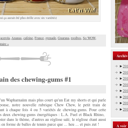
ui ça aurait été plus drôle avec six variétés)
,
acerola
,
Ananas
,
cafeine
,
France
,
grenade
,
Guarana
,
rooibos
,
So WOW
,
aire »
Archiv
►
20
►
20
rain des chewing-gums #1
►
20
►
20
►
20
►
20
qu'un Wapharnaüm mais plus court qu'un Eat my shorts et qui parle
►
20
onse, notre nouvelle rubrique Chew Chew, le petit train de
►
20
nt à chaque fois 4 ou 5 variétés de chewing-gums. Pour cette
nés deux chewing-gums énergétiques : L.A. Fuel et Black Rhino,
er dans le thème, d'autres au réglisse salé, le réglisse étant aussi
en forme de balles de tennis parce que ... heu ... et puis zut !
A voir