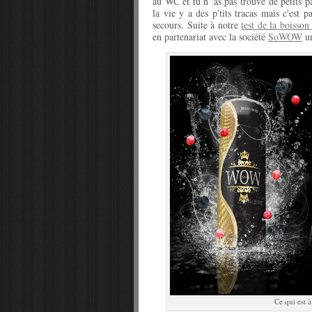
au WC et tu n 'as pas trouvé de petits p
la vie y a des p'tits tracas mais c'est 
secours. Suite à notre
test de la boisso
en partenariat avec la société
SoWOW
un
Ce qui est 