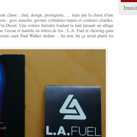
Tweets 
 classe : cher, design, prestigieux, ... mais pas la classe d'une
ous : gros muscles, grosses cylindrées tunées et couleurs criardes.
in Diesel. Une voiture bariolée fendant la nuit laissant un sillage
e l'écran et martèle en lettres de feu : L.A. Fuel le chewing-gum
ait caser Paul Walker dedans ... ha non, lui ça serait plutôt les