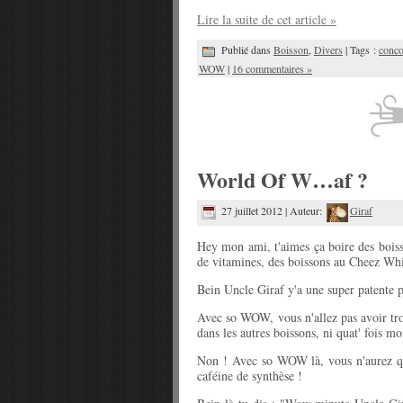
Lire la suite de cet article »
Publié dans
Boisson
,
Divers
| Tags :
conco
WOW
|
16 commentaires »
World Of W…af ?
27 juillet 2012 | Auteur:
Giraf
Hey mon ami, t'aimes ça boire des boisso
de vitamines, des boissons au Cheez Wh
Bein Uncle Giraf y'a une super patente 
Avec so WOW, vous n'allez pas avoir tro
dans les autres boissons, ni quat' fois mo
Non ! Avec so WOW là, vous n'aurez que 
caféine de synthèse !