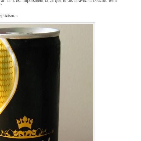
f, là, c'est impossibeul là ce que tu dis là avec ta bouche. Bein
!"
pticism...