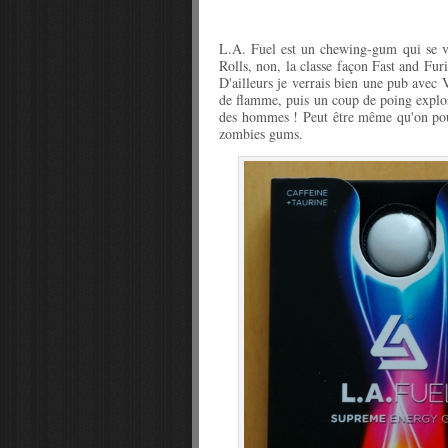
L.A. Fuel est un chewing-gum qui se veut
Rolls, non, la classe façon Fast and Furi
D'ailleurs je verrais bien une pub avec V
de flamme, puis un coup de poing explos
des hommes ! Peut être même qu'on pourr
zombies gums.