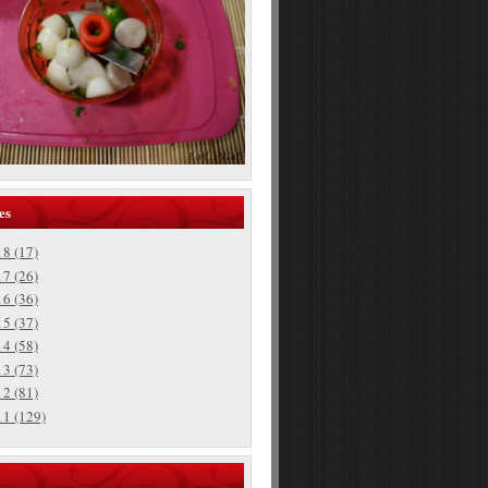
es
18
(17)
17
(26)
16
(36)
15
(37)
14
(58)
13
(73)
12
(81)
11
(129)