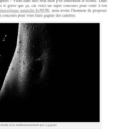
apiers ? Viens dans mes bras mon p'tit toutloutou et écoute. Dans
pas si grave que ça, car voici un super concours pour venir à ton
n énergétique naturelle SoWOW
, nous avons l'honneur de proposer
 concours pour vous faire gagner des canettes.
à droite n'est malheureusement pas à gagner