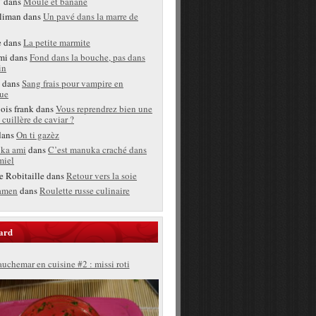
T
dans
Moule et banane
liman
dans
Un pavé dans la marre de
e
dans
La petite marmite
mi
dans
Fond dans la bouche, pas dans
in
dans
Sang frais pour vampire en
ue
bois frank
dans
Vous reprendrez bien une
 cuillère de caviar ?
ans
On ti gazèz
ka ami
dans
C’est manuka craché dans
miel
e Robitaille
dans
Retour vers la soie
amen
dans
Roulette russe culinaire
ard
uchemar en cuisine #2 : missi roti