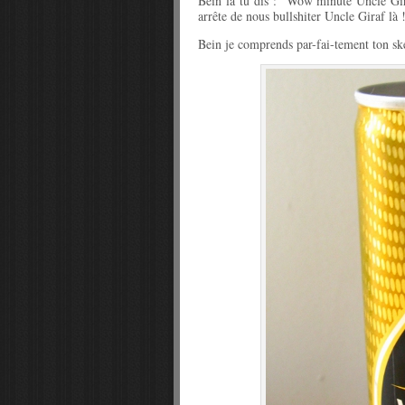
Bein là tu dis : "Wow minute Uncle Gira
arrête de nous bullshiter Uncle Giraf là 
Bein je comprends par-fai-tement ton ske