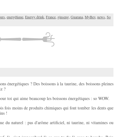
urs
,
energétique
,
Energy drink
,
France
,
ginseng
,
Guarana
,
MyBev
,
news
,
So
ns énergétiques ? Des boissons à la taurine, des boissons pleines
iz ?
pour toi qui aime beaucoup les boissons énergétiques : so WOW.
is fois moins de produits chimiques qui font tomber les dents que
ins !
du naturel : pas d'arôme artificiel, ni taurine, ni vitamines ou