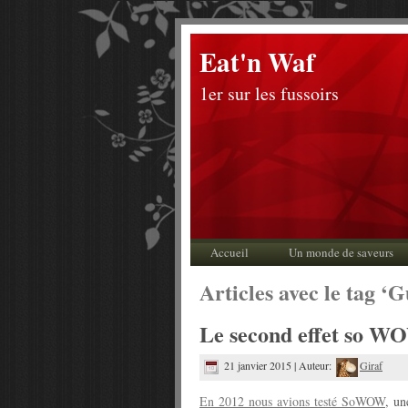
Eat'n Waf
1er sur les fussoirs
Accueil
Un monde de saveurs
Articles avec le tag ‘
Le second effet so W
21 janvier 2015 | Auteur:
Giraf
En 2012 nous avions testé SoWOW
, un