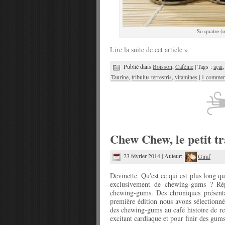
So quatre (o
Lire la suite de cet article »
Publié dans
Boisson
,
Caféine
| Tags :
açaï
Taurine
,
tribulus terrestris
,
vitamines
|
1 comment
Chew Chew, le petit t
23 février 2014 | Auteur:
Giraf
Devinette. Qu'est ce qui est plus long 
exclusivement de chewing-gums ? Rép
chewing-gums. Des chroniques présenta
première édition nous avons sélection
des chewing-gums au café histoire de rest
excitant cardiaque et pour finir des gums 