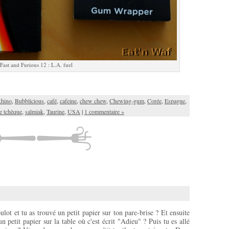
Fast and Furious 12 : L.A. fuel
Rhino
,
Bubblicious
,
café
,
cafeine
,
chew chew
,
Chewing-gum
,
Corée
,
Espagne
,
e tchèque
,
salmiak
,
Taurine
,
USA
|
1 commentaire »
oulot et tu as trouvé un petit papier sur ton pare-brise ? Et ensuite
un petit papier sur la table où c'est écrit "Adieu" ? Puis tu es allé