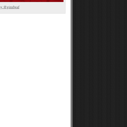
by @girafwaf