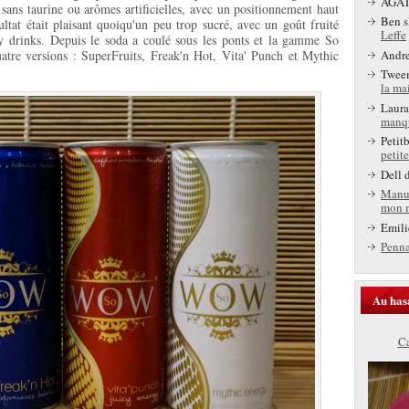
AGA
, sans taurine ou arômes artificielles, avec un positionnement haut
Ben s
tat était plaisant quoiqu'un peu trop sucré, avec un goût fruité
Leffe
gy drinks. Depuis le soda a coulé sous les ponts et la gamme So
Andr
tre versions : SuperFruits, Freak'n Hot, Vita' Punch et Mythic
Twee
la ma
Laura
manq
Petit
petite
Dell
d
Manu
mon 
Emili
Penn
Au has
Ca