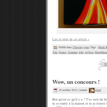
Lire la suite de cet article »
Publié dans
Chewing-gum
| Tags :
Black 
Fini
,
France
,
Guarana
,
lotte
,
réglisse
,
Républiqu
Wow, un concours !
18 octobre 2012 | Auteur:
Giraf
Ben qu'est-ce qu'il y a ? T'es sorti du b
tu es rentré à la maison et tu as trouvé 