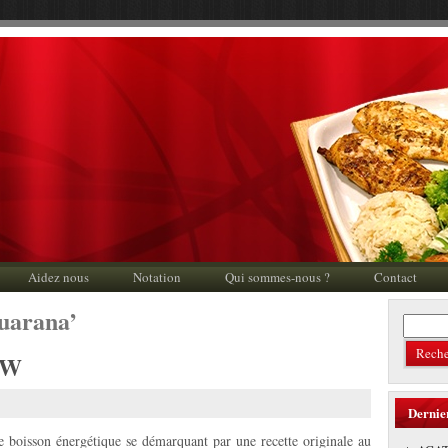
Aidez nous
Notation
Qui sommes-nous ?
Contact
Guarana’
OW
Dernie
e boisson énergétique se démarquant par une recette originale au