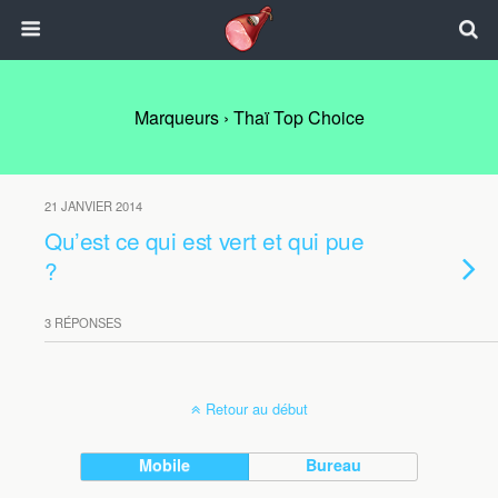
Marqueurs › Thaï Top Choice
21 JANVIER 2014
Qu’est ce qui est vert et qui pue
?
3 RÉPONSES
Retour au début
Mobile
Bureau