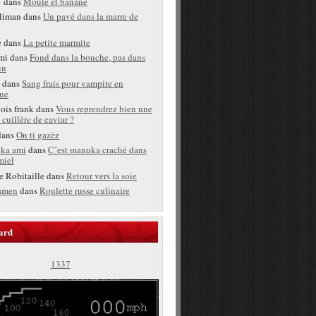
T
dans
Moule et banane
liman
dans
Un pavé dans la marre de
e
dans
La petite marmite
mi
dans
Fond dans la bouche, pas dans
in
dans
Sang frais pour vampire en
ue
bois frank
dans
Vous reprendrez bien une
 cuillère de caviar ?
ans
On ti gazèz
ka ami
dans
C’est manuka craché dans
miel
e Robitaille
dans
Retour vers la soie
amen
dans
Roulette russe culinaire
ard
1337