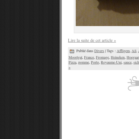
Lire la suite de cet article »
Publié dans
Divers
| Tags :
Affligem
,
Ail
,
Moortgat
,
France
,
Fromage
,
Heineken
,
Hoegaar
Pizza
,
pomme
,
Porto
,
Royaume-Uni
,
sauce
,
sic
»