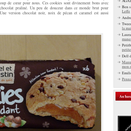
AGA
 coup de cœur pour nous. Ces cookies sont divinement bons avec
Ben s
chocolat praliné. Un peu de douceur dans ce monde brut pour
Leffe
ne version chocolat noir, noix de pécan et caramel est aussi
Andr
Twee
la ma
Laura
manq
Petit
petite
Dell
d
Manu
mon 
Emili
Penn
Au has