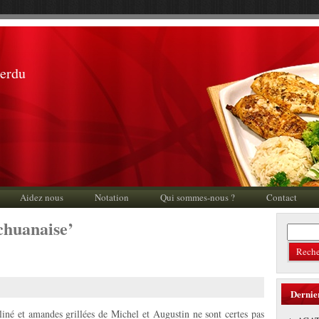
perdu
Aidez nous
Notation
Qui sommes-nous ?
Contact
ichuanaise’
Dernie
iné et amandes grillées de Michel et Augustin ne sont certes pas