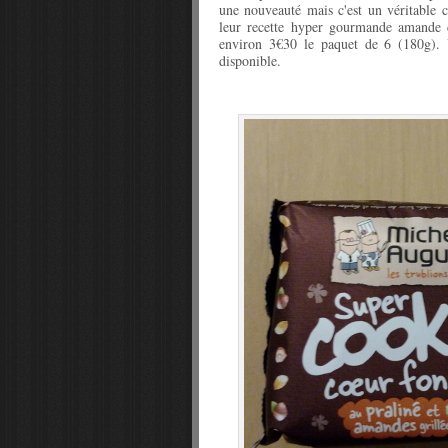
une nouveauté mais c'est un véritable
leur recette hyper gourmande amande 
environ 3€30 le paquet de 6 (180g). U
disponible.