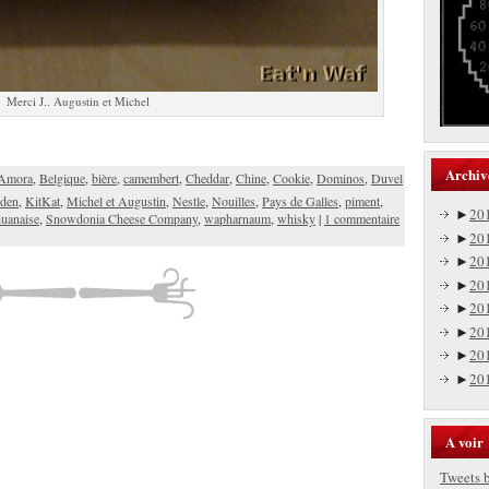
Merci J.. Augustin et Michel
Archiv
Amora
,
Belgique
,
bière
,
camembert
,
Cheddar
,
Chine
,
Cookie
,
Dominos
,
Duvel
den
,
KitKat
,
Michel et Augustin
,
Nestle
,
Nouilles
,
Pays de Galles
,
piment
,
►
20
huanaise
,
Snowdonia Cheese Company
,
wapharnaum
,
whisky
|
1 commentaire
►
20
►
20
►
20
►
20
►
20
►
20
►
20
A voir
Tweets 