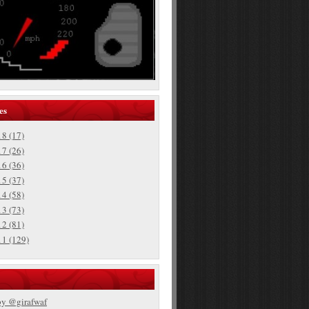
es
18
(17)
17
(26)
16
(36)
15
(37)
14
(58)
13
(73)
12
(81)
11
(129)
by @girafwaf