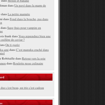
T
dans
Moule et banane
liman
dans
Un pavé dans la marre de
e
dans
La petite marmite
mi
dans
Fond dans la bouche, pas dans
in
dans
Sang frais pour vampire en
ue
bois frank
dans
Vous reprendrez bien une
 cuillère de caviar ?
ans
On ti gazèz
ka ami
dans
C’est manuka craché dans
miel
e Robitaille
dans
Retour vers la soie
amen
dans
Roulette russe culinaire
ard
duo c'est beau, un trio c'est cadeau
es