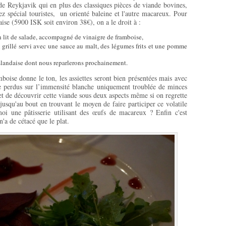
e de Reykjavik qui en plus des classiques pièces de viande bovines,
 spécial touristes, un orienté baleine et l'autre macareux. Pour
ise (5900 ISK soit environ 38€), on a le droit à :
 lit de salade, accompagné de vinaigre de framboise,
x grillé servi avec une sauce au malt, des légumes frits et une pomme
 islandaise dont nous reparlerons prochainement.
mboise donne le ton, les assiettes seront bien présentées mais avec
e perdus sur l’immensité blanche uniquement troublée de minces
t de découvrir cette viande sous deux aspects même si on regrette
 jusqu'au bout en trouvant le moyen de faire participer ce volatile
oi une pâtisserie utilisant des œufs de macareux ? Enfin c'est
'a de cétacé que le plat.