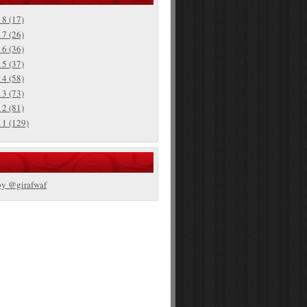
18
(17)
17
(26)
16
(36)
15
(37)
14
(58)
13
(73)
12
(81)
11
(129)
by @girafwaf