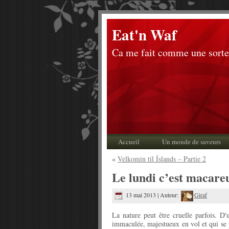
Eat'n Waf
Ca me fait comme une sorte
Accueil
Un monde de saveurs
«
Velkomin til Íslands – Partie 2
Le lundi c’est macare
13 mai 2013 | Auteur:
Giraf
La nature peut être cruelle parfois. D
immaculée, majestueux en vol et qui se p