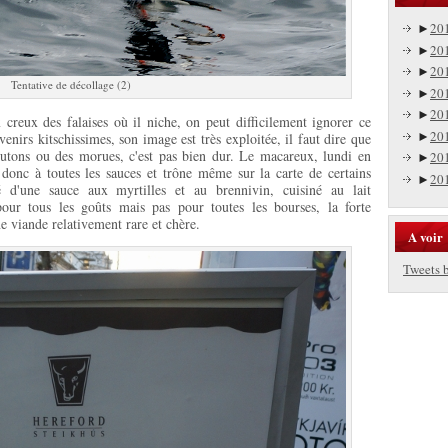
►
20
►
20
►
20
Tentative de décollage (2)
►
20
►
20
creux des falaises où il niche, on peut difficilement ignorer ce
►
20
venirs kitschissimes, son image est très exploitée, il faut dire que
ons ou des morues, c'est pas bien dur. Le macareux, lundi en
►
20
e donc à toutes les sauces et trône même sur la carte de certains
►
20
é d'une sauce aux myrtilles et au brennivin, cuisiné au lait
pour tous les goûts mais pas pour toutes les bourses, la forte
e viande relativement rare et chère.
A voir
Tweets 