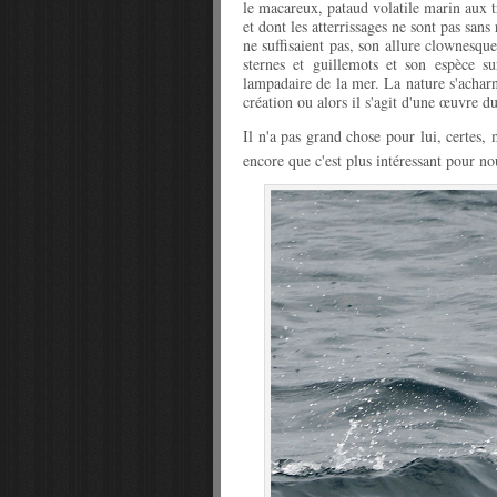
le macareux, pataud volatile marin aux t
et dont les atterrissages ne sont pas sa
ne suffisaient pas, son allure clownesqu
sternes et guillemots et son espèce su
lampadaire de la mer. La nature s'acharn
création ou alors il s'agit d'une œuvre du
Il n'a pas grand chose pour lui, certes, m
encore que c'est plus intéressant pour n