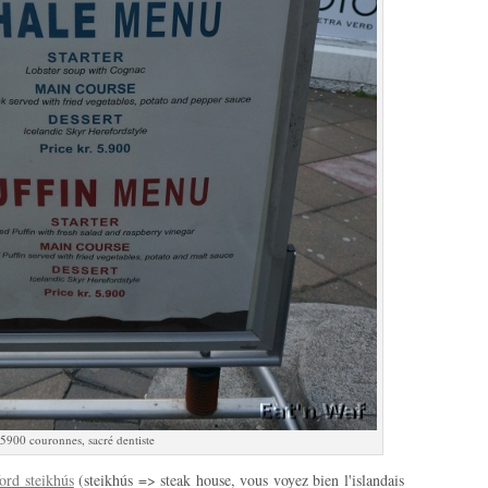
5900 couronnes, sacré dentiste
ord steikhús
(steikhús => steak house, vous voyez bien l'islandais