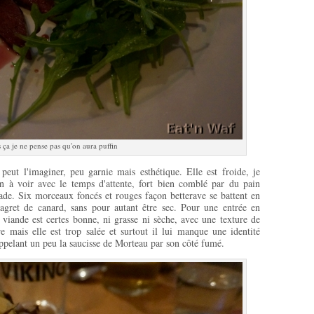
 ça je ne pense pas qu'on aura puffin
peut l'imaginer, peu garnie mais esthétique. Elle est froide, je
ien à voir avec le temps d'attente, fort bien comblé par du pain
de. Six morceaux foncés et rouges façon betterave se battent en
agret de canard, sans pour autant être sec. Pour une entrée en
a viande est certes bonne, ni grasse ni sèche, avec une texture de
e mais elle est trop salée et surtout il lui manque une identité
ppelant un peu la saucisse de Morteau par son côté fumé.