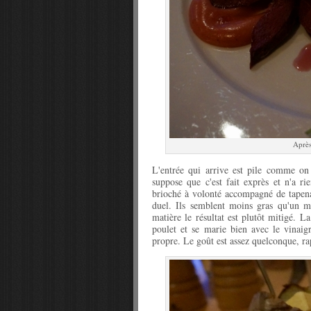
Après
L'entrée qui arrive est pile comme on 
suppose que c'est fait exprès et n'a r
brioché à volonté accompagné de tapena
duel. Ils semblent moins gras qu'un m
matière le résultat est plutôt mitigé. L
poulet et se marie bien avec le vinaigr
propre. Le goût est assez quelconque, ra