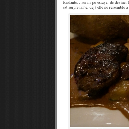
fondante. J'aurais pu essayer de deviner 
est surprenante, déjà elle ne ressemble à