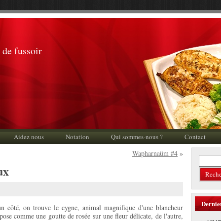
 de fussoir
Aidez nous
Notation
Qui sommes-nous ?
Contact
Wapharnaüm #4
»
ux
Dernie
'un côté, on trouve le cygne, animal magnifique d'une blancheur
ose comme une goutte de rosée sur une fleur délicate, de l'autre,