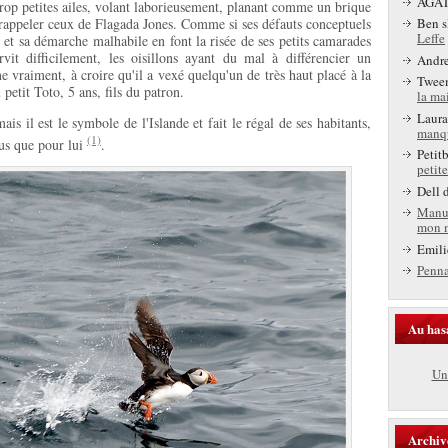
AGA
rop petites ailes, volant laborieusement, planant comme un brique
ns rappeler ceux de Flagada Jones. Comme si ses défauts conceptuels
Ben s
Leffe
e et sa démarche malhabile en font la risée de ses petits camarades
rvit difficilement, les oisillons ayant du mal à différencier un
Andr
e vraiment, à croire qu'il a vexé quelqu'un de très haut placé à la
Twee
 petit Toto, 5 ans, fils du patron.
la ma
Laura
ais il est le symbole de l'Islande et fait le régal de ses habitants,
manq
(1)
ous que pour lui
.
Petit
petite
Dell
d
Manu
mon 
Emili
Penn
Au has
Un 
Archiv