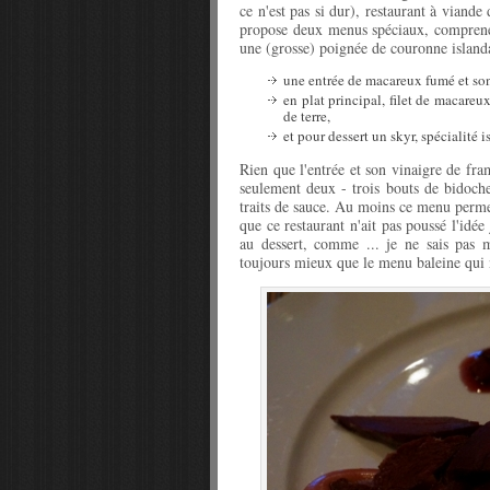
ce n'est pas si dur), restaurant à viand
propose deux menus spéciaux, comprenez
une (grosse) poignée de couronne islanda
une entrée de macareux fumé et son
en plat principal, filet de macareu
de terre,
et pour dessert un skyr, spécialité
Rien que l'entrée et son vinaigre de fra
seulement deux - trois bouts de bidoch
traits de sauce. Au moins ce menu perme
que ce restaurant n'ait pas poussé l'idée
au dessert, comme ... je ne sais pas m
toujours mieux que le menu baleine qui n