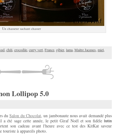
Un chasseur sachant chasser
sud
,
chili
,
crocodile
,
curry vert
,
France
,
gibier
,
lama
,
Maitre Jacques
,
miel
,
on Lollipop 5.0
urs du
Salon du Chocolat
, un jambonaute nous avait demandé plus
l a été sage cette année, le petit Giraf Noël et son fidèle
lutin
tent son cadeau avant l'heure avec ce test des KitKat saveur
 touriste à appareils photo.