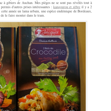
ac à gibiers de Auchan. Mes pièges ne se sont pas révélés tout à
 permis d'autres prises intéressantes :
kangourou et zèbre
il y a 2
cette année un lama urbain, une espèce endémique de Bordeaux,
s de le faire monter dans le tram.