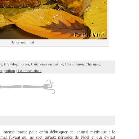
Délice automnal
re
,
Brewdog
,
burger
,
Cauchemar en cuisine
,
Champignon
,
Chataigne
,
ra
,
potiron
|
1 commentaire »
t intense traque pour enfin débusquer cet animal mythique : le
imal fuyant qui ne sort qu'aux périodes de Noël et qui évitait