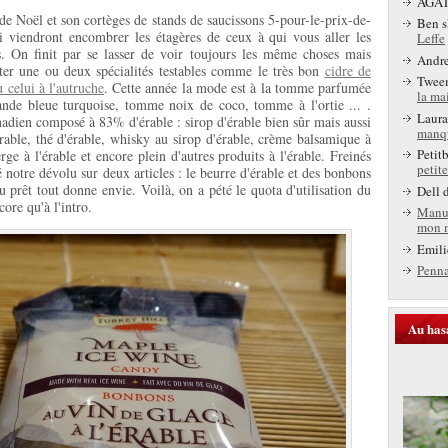
AGA
e Noël et son cortèges de stands de saucissons 5-pour-le-prix-de-
Ben s
i viendront encombrer les étagères de ceux à qui vous aller les
Leffe
es. On finit par se lasser de voir toujours les même choses mais
Andr
ter une ou deux spécialités testables comme le très bon
cidre de
Twee
 celui à l'autruche
. Cette année la mode est à la tomme parfumée
la ma
nde bleue turquoise, tomme noix de coco, tomme à l'ortie ... .
Laura
anadien composé à 83% d'érable : sirop d'érable bien sûr mais aussi
manq
érable, thé d'érable, whisky au sirop d'érable, crème balsamique à
Petit
erge à l'érable et encore plein d'autres produits à l'érable. Freinés
petite
 notre dévolu sur deux articles : le beurre d'érable et des bonbons
u prêt tout donne envie. Voilà, on a pété le quota d'utilisation du
Dell
d
ore qu'à l'intro.
Manu
mon 
Emili
Penn
Au has