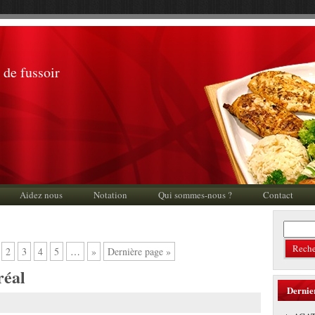
 de fussoir
Aidez nous
Notation
Qui sommes-nous ?
Contact
2
3
4
5
…
»
Dernière page »
réal
Dernie