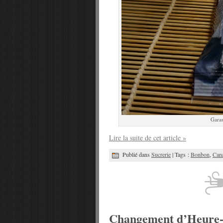
Garan
Lire la suite de cet article »
Publié dans
Sucrerie
| Tags :
Bonbon
,
Can
Changement d’Heure-