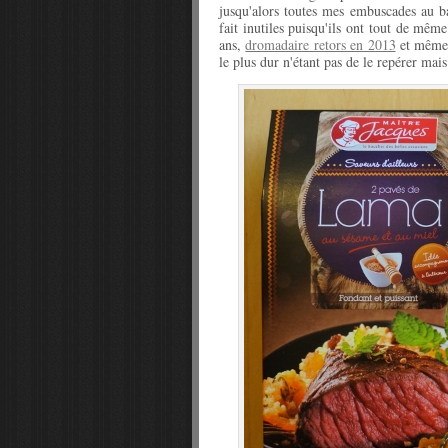
jusqu'alors toutes mes embuscades au b
fait inutiles puisqu'ils ont tout de même
ans,
dromadaire retors en 2013
et même 
le plus dur n'étant pas de le repérer mai