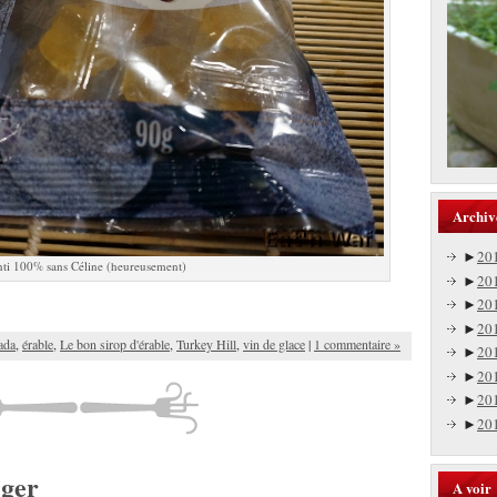
Archiv
►
20
ti 100% sans Céline (heureusement)
►
20
►
20
►
20
ada
,
érable
,
Le bon sirop d'érable
,
Turkey Hill
,
vin de glace
|
1 commentaire »
►
20
►
20
►
20
►
20
ger
A voir