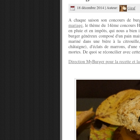
18 décembre 2014 | Auteur:
Giraf
A chaque saison son concours de bur
mariage
, le thème du 14ème concours H
en pluie et en impôts, qui nous a bien
burger généreux composé d'un pain mais
mariné dans une bière à la citrouille
châtaigne), d'éclats de marrons, d'une
mortes. De quoi se réconcilier avec cett
Direction MyBurger pour la recette et l