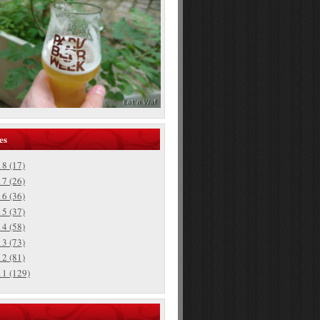
es
18
(17)
17
(26)
16
(36)
15
(37)
14
(58)
13
(73)
12
(81)
11
(129)