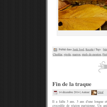
Publié dans
Junk food
,
Recette
| Tags :
biè
Cheddar
,
girolle
,
marron
,
pieds-de-mouton
,
Piet
Fin de la traque
14 décembre 2014 | Auteur:
Giraf
Il a fallu 3 ans. 3 ans d'une longue e
crocodile de région parisienne. Un an