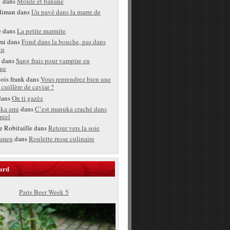
T
dans
Moule et banane
liman
dans
Un pavé dans la marre de
e
dans
La petite marmite
mi
dans
Fond dans la bouche, pas dans
in
dans
Sang frais pour vampire en
ue
bois frank
dans
Vous reprendrez bien une
 cuillère de caviar ?
ans
On ti gazèz
ka ami
dans
C’est manuka craché dans
miel
e Robitaille
dans
Retour vers la soie
amen
dans
Roulette russe culinaire
ard
Paris Beer Week 5