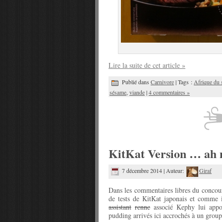
Lire la suite de cet article »
Publié dans
Carnivore
| Tags :
Afrique du 
sésame
,
viande
|
4 commentaires »
KitKat Version … ah n
7 décembre 2014 | Auteur:
Giraf
Dans les commentaires libres du conco
de tests de KitKat japonais et comme i
assistant
renne
associé Kephy lui appor
pudding arrivés ici accrochés à un groupe