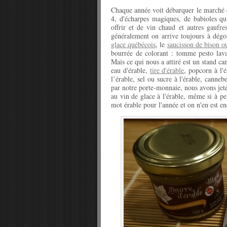
Chaque année voit débarquer le marché d
4, d'écharpes magiques, de babioles qu
offrir et de vin chaud et autres gaufr
généralement on arrive toujours à dégo
glace québécois
, le
saucisson de bison ou
bourrée de colorant : tomme pesto lava
Mais ce qui nous a attiré est un stand c
eau d'érable,
tire d'érable
, popcorn à l'
l’érable, sel ou sucre à l'érable, canneb
par notre porte-monnaie, nous avons jeté
au vin de glace à l'érable, même si à pe
mot érable pour l'année et on n'en est enc