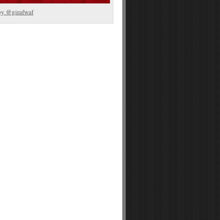
by @girafwaf