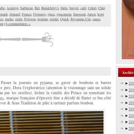
ube
,
Asperge
,
barbecue
,
Bel
,
Ben&Jerry's
,
bière
,
burger
,
café
,
Céleri
,
Chip
emark
,
épinard
,
France
,
Fromage
,
glace
,
guacamole
,
Innocent
,
Japon
,
kopi
co
,
nacho
,
poire
,
Poivron
,
pomme
,
poulet
,
Quick
,
Royaume-Uni
,
sauce
,
um
|
6 commentaires »
Archiv
s. Passer la journée en pyjama, se gaver de bonbons et barres
►
20
 pire, Dora l'exploratrice (attention le visionnage sans un solide
►
20
u par les oreilles), lécher la vanille des Prince en remettant les
►
20
ons
, marque française d'épicerie fine a décidé de flatter ce bas côté
►
20
avor & Sens Tradition de pâte à tartiner parfum bonbon.
►
20
►
20
►
20
►
20