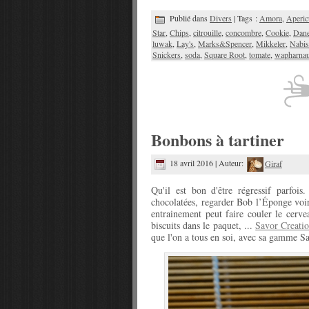
Publié dans
Divers
| Tags :
Amora
,
Aperic
Star
,
Chips
,
citrouille
,
concombre
,
Cookie
,
Dan
luwak
,
Lay's
,
Marks&Spencer
,
Mikkeler
,
Nabis
Snickers
,
soda
,
Square Root
,
tomate
,
wapharna
Bonbons à tartiner
18 avril 2016 | Auteur:
Giraf
Qu'il est bon d'être régressif parfoi
chocolatées, regarder Bob l’Éponge voire
entrainement peut faire couler le cervea
biscuits dans le paquet, ...
Savor Creati
que l'on a tous en soi, avec sa gamme S