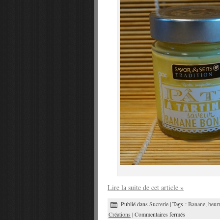
Lire la suite de cet article »
Publié dans
Sucrerie
| Tags :
Banane
,
beur
Créations
|
Commentaires fermés