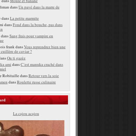
T
dans
Moule et banane
liman
dans
Un pavé dans la marre de
e
dans
La petite marmite
mi
dans
Fond dans la bouche, pas dans
in
dans
Sang frais pour vampire en
ue
bois frank
dans
Vous reprendrez bien une
 cuillère de caviar ?
ans
On ti gazèz
ka ami
dans
C’est manuka craché dans
miel
e Robitaille
dans
Retour vers la soie
amen
dans
Roulette russe culinaire
ard
La cajou acajou