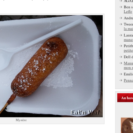
AGA
Ben s
Leffe
Andr
Twee
la ma
Laura
manq
Petit
petite
Dell
d
Manu
mon 
Emili
Penn
Au has
Mystère