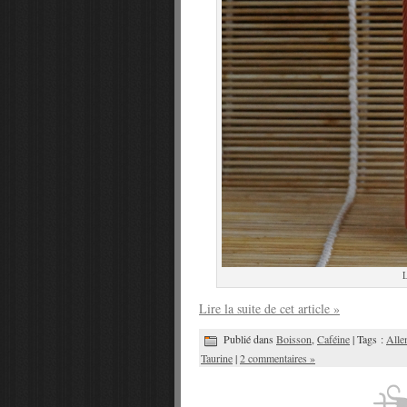
L
Lire la suite de cet article »
Publié dans
Boisson
,
Caféine
| Tags :
Alle
Taurine
|
2 commentaires »