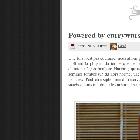
Powered by currywurs
9 avril 2016 | Auteur:
Giraf
Une fois n'est pas coutume, nous allons 
n'offrent la plupart du temps que peu d
chimique façon bonbons Haribo ; quand 
sommes tombés sur du hors norme, une b
Londres. Peut-être siphonnée du réser
saucisse, sans nul doute le carburant se