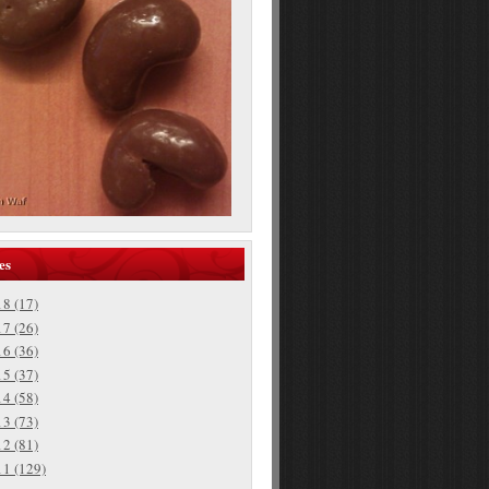
es
18
(17)
17
(26)
16
(36)
15
(37)
14
(58)
13
(73)
12
(81)
11
(129)