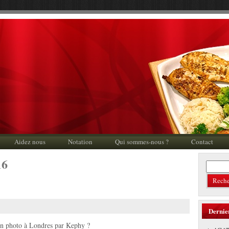
Aidez nous
Notation
Qui sommes-nous ?
Contact
16
Dernie
en photo à Londres par Kephy ?