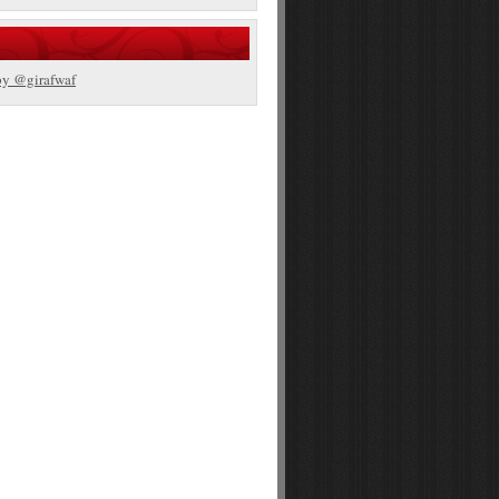
by @girafwaf