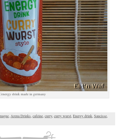
'energy drink made in germany
magne
,
Arena Drinks
,
cafeine
,
curry
,
curry wurst
,
Energy drink
,
Saucisse
,