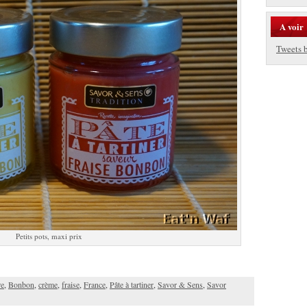
A voir
Tweets 
Petits pots, maxi prix
re
,
Bonbon
,
crème
,
fraise
,
France
,
Pâte à tartiner
,
Savor & Sens
,
Savor