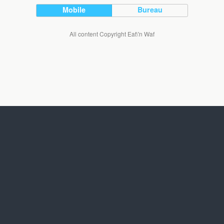
Mobile
Bureau
All content Copyright Eat\'n Waf