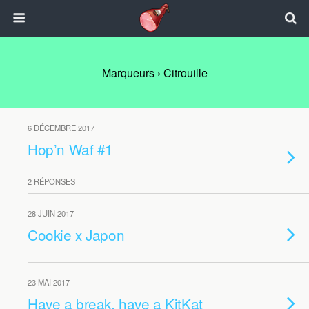
Marqueurs › Citrouille
6 DÉCEMBRE 2017
Hop’n Waf #1
2 RÉPONSES
28 JUIN 2017
Cookie x Japon
23 MAI 2017
Have a break, have a KitKat