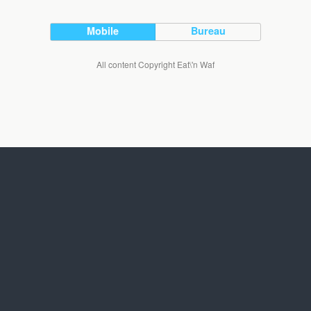
Mobile
Bureau
All content Copyright Eat\'n Waf