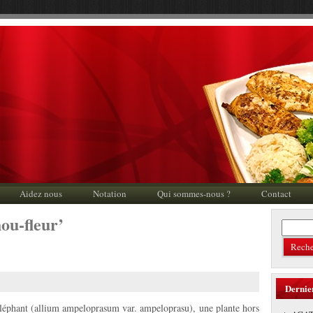
Aidez nous
Notation
Qui sommes-nous ?
Contact
hou-fleur’
Dernie
éléphant (allium ampeloprasum var. ampeloprasu), une plante hors