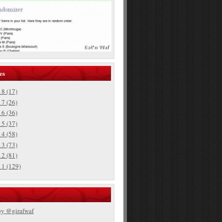
es
18
(17)
17
(26)
16
(36)
15
(37)
14
(58)
13
(73)
12
(81)
11
(129)
by @girafwaf