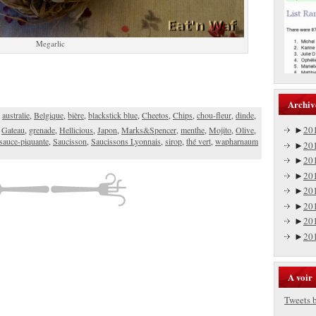
Megarlic
Archiv
,
australie
,
Belgique
,
bière
,
blackstick blue
,
Cheetos
,
Chips
,
chou-fleur
,
dinde
,
►
20
,
Gateau
,
grenade
,
Hellicious
,
Japon
,
Marks&Spencer
,
menthe
,
Mojito
,
Olive
,
sauce-piquante
,
Saucisson
,
Saucissons Lyonnais
,
sirop
,
thé vert
,
wapharnaum
►
20
►
20
►
20
►
20
►
20
►
20
►
20
A voir
Tweets 