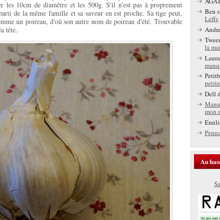
AGA
r les 10cm de diamètre et les 500g. S'il n'est pas à proprement
Ben s
e parti de la même famille et sa saveur en est proche. Sa tige peut,
Leffe
omme un poireau, d'où son autre nom de poireau d'été. Trouvable
Andr
a tête.
Twee
la ma
Laura
manq
Petit
petite
Dell
d
Manu
mon 
Emili
Penn
Au has
Sa