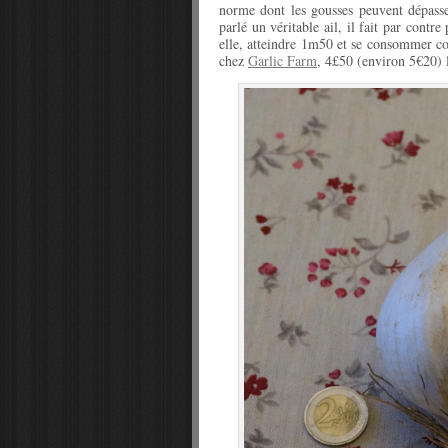
norme dont les gousses peuvent dépasse
parlé un véritable ail, il fait par contr
elle, atteindre 1m50 et se consommer c
chez
Garlic Farm
, 4£50 (environ 5€20) l