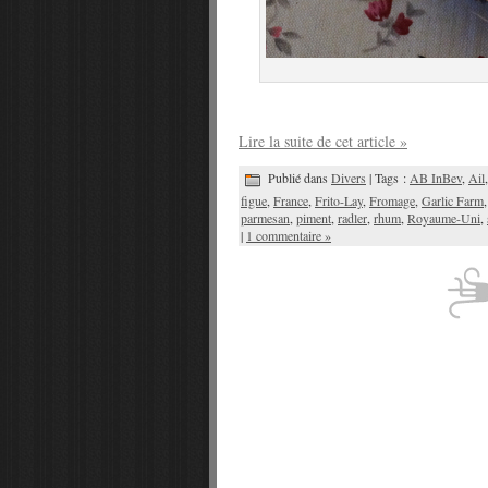
Lire la suite de cet article »
Publié dans
Divers
| Tags :
AB InBev
,
Ail
figue
,
France
,
Frito-Lay
,
Fromage
,
Garlic Farm
parmesan
,
piment
,
radler
,
rhum
,
Royaume-Uni
,
|
1 commentaire »