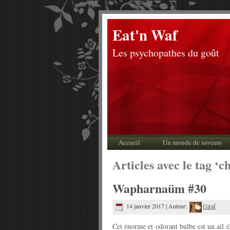
Eat'n Waf
Les psychopathes du goût
Accueil
Un monde de saveurs
Articles avec le tag ‘c
Wapharnaüm #30
14 janvier 2017 | Auteur:
Giraf
Cet énorme et odorant bulbe est un ail 