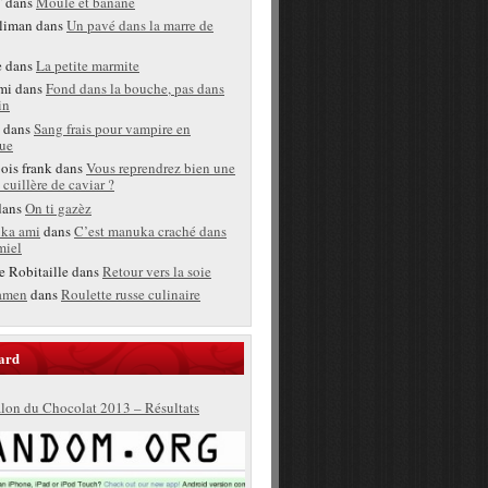
T
dans
Moule et banane
liman
dans
Un pavé dans la marre de
e
dans
La petite marmite
mi
dans
Fond dans la bouche, pas dans
in
dans
Sang frais pour vampire en
ue
bois frank
dans
Vous reprendrez bien une
 cuillère de caviar ?
ans
On ti gazèz
ka ami
dans
C’est manuka craché dans
miel
e Robitaille
dans
Retour vers la soie
amen
dans
Roulette russe culinaire
ard
lon du Chocolat 2013 – Résultats